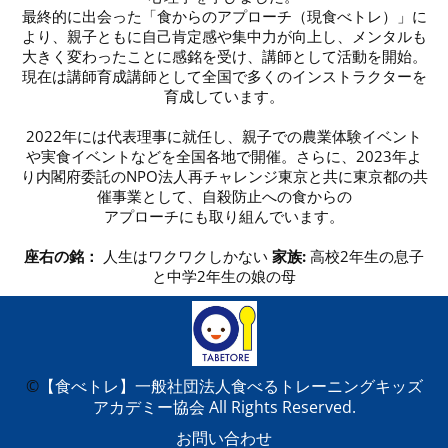
最終的に出会った「食からのアプローチ（現食べトレ）」に
より、親子ともに自己肯定感や集中力が向上し、メンタルも
大きく変わったことに感銘を受け、講師として活動を開始。
現在は講師育成講師として全国で多くのインストラクターを
育成しています。
2022年には代表理事に就任し、親子での農業体験イベント
や実食イベントなどを全国各地で開催。さらに、2023年よ
り内閣府委託のNPO法人再チャレンジ東京と共に東京都の共
催事業として、自殺防止への食からの
アプローチにも取り組んでいます。
座右の銘：
人生はワクワクしかない
家族:
高校2年生の息子
と中学2年生の娘の母
©️
【食べトレ】一般社団法人食べるトレーニングキッズ
アカデミー協会 All Rights Reserved.
お問い合わせ