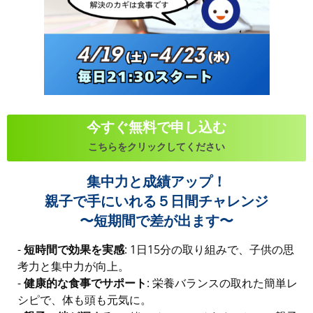
今すぐ無料で申し込む
こちらをクリックしてください
集中力と成績アップ！
親子で手にいれる５日間チャレンジ
〜短期間で差が出ます〜
-
短時間で効果を実感
: 1日15分の取り組みで、子供の思
考力と集中力が向上。
-
健康的な食事でサポート
: 栄養バランスの取れた簡単レ
シピで、体も頭も元気に。