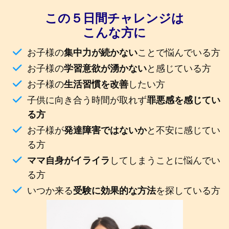
この５日間チャレンジは
こんな方に
お子様の
集中力が続かない
ことで悩んでいる方
お子様の
学習意欲が湧かない
と感じている方
お子様の
生活習慣を改善
したい方
子供に向き合う時間が取れず
罪悪感を感じてい
る方
お子様が
発達障害ではないか
と不安に感じてい
る方
ママ自身がイライラ
してしまうことに悩んでい
る方
いつか来る
受験に効果的な方法
を探している方